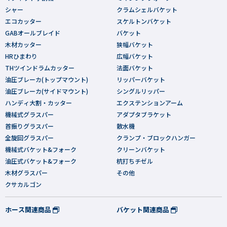
シャー
クラムシェルバケット
エコカッター
スケルトンバケット
GABオールブレイド
バケット
木材カッター
狭幅バケット
HRひまわり
広幅バケット
THツインドラムカッター
法面バケット
油圧ブレーカ(トップマウント)
リッパーバケット
油圧ブレーカ(サイドマウント)
シングルリッパー
ハンディ大割・カッター
エクステンションアーム
機械式グラスパー
アダプタブラケット
首振りグラスパー
散水機
全旋回グラスパー
クランプ・ブロックハンガー
機械式バケット&フォーク
クリーンバケット
油圧式バケット&フォーク
杭打ちチゼル
木材グラスパー
その他
クサカルゴン
ホース関連商品
バケット関連商品