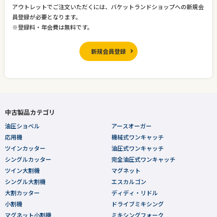
アウトレットでご注文いただくには、バケットランドショップへの新規会
員登録が必要となります。
※登録料・年会費は無料です。
新規会員登録
中古製品カテゴリ
油圧ショベル
アースオーガー
応用機
機械式ワンキャッチ
ツインカッター
油圧式ワンキャッチ
シングルカッター
完全油圧式ワンキャッチ
ツイン大割機
マグネット
シングル大割機
エスカルゴン
大割カッター
ディディ・リドル
小割機
ドライブミキシング
マグネット小割機
ミキシングフォーク