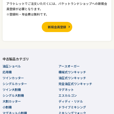
アウトレットでご注文いただくには、バケットランドショップへの新規会
員登録が必要となります。
※登録料・年会費は無料です。
新規会員登録
中古製品カテゴリ
油圧ショベル
アースオーガー
応用機
機械式ワンキャッチ
ツインカッター
油圧式ワンキャッチ
シングルカッター
完全油圧式ワンキャッチ
ツイン大割機
マグネット
シングル大割機
エスカルゴン
大割カッター
ディディ・リドル
小割機
ドライブミキシング
マグネット小割機
ミキシングフォーク