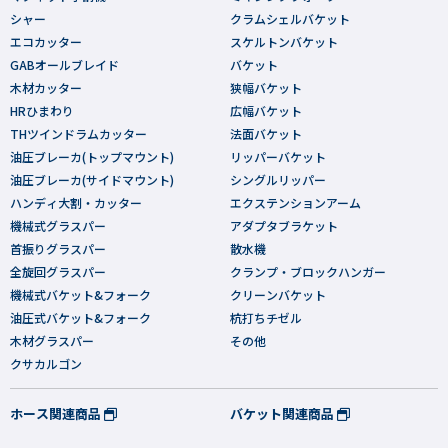
シャー
クラムシェルバケット
エコカッター
スケルトンバケット
GABオールブレイド
バケット
木材カッター
狭幅バケット
HRひまわり
広幅バケット
THツインドラムカッター
法面バケット
油圧ブレーカ(トップマウント)
リッパーバケット
油圧ブレーカ(サイドマウント)
シングルリッパー
ハンディ大割・カッター
エクステンションアーム
機械式グラスパー
アダプタブラケット
首振りグラスパー
散水機
全旋回グラスパー
クランプ・ブロックハンガー
機械式バケット&フォーク
クリーンバケット
油圧式バケット&フォーク
杭打ちチゼル
木材グラスパー
その他
クサカルゴン
ホース関連商品
バケット関連商品