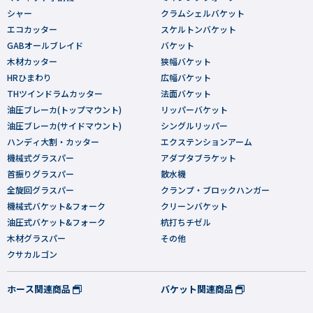
シャー
クラムシェルバケット
エコカッター
スケルトンバケット
GABオールブレイド
バケット
木材カッター
狭幅バケット
HRひまわり
広幅バケット
THツインドラムカッター
法面バケット
油圧ブレーカ(トップマウント)
リッパーバケット
油圧ブレーカ(サイドマウント)
シングルリッパー
ハンディ大割・カッター
エクステンションアーム
機械式グラスパー
アダプタブラケット
首振りグラスパー
散水機
全旋回グラスパー
クランプ・ブロックハンガー
機械式バケット&フォーク
クリーンバケット
油圧式バケット&フォーク
杭打ちチゼル
木材グラスパー
その他
クサカルゴン
ホース関連商品
バケット関連商品