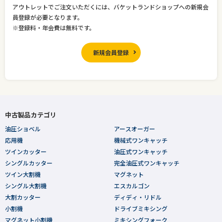
アウトレットでご注文いただくには、バケットランドショップへの新規会
員登録が必要となります。
※登録料・年会費は無料です。
新規会員登録
中古製品カテゴリ
油圧ショベル
アースオーガー
応用機
機械式ワンキャッチ
ツインカッター
油圧式ワンキャッチ
シングルカッター
完全油圧式ワンキャッチ
ツイン大割機
マグネット
シングル大割機
エスカルゴン
大割カッター
ディディ・リドル
小割機
ドライブミキシング
マグネット小割機
ミキシングフォーク