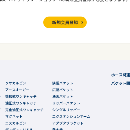
新規会員登録
ホース関
クサカルゴン
狭幅バケット
バケット
アースオーガー
広幅バケット
ン
機械式ワンキャッチ
法面バケット
油圧式ワンキャッチ
リッパーバケット
ン
完全油圧式ワンキャッチ
シングルリッパー
マグネット
エクステンションアーム
エスカルゴン
アダプタブラケット
ディディ・リドル
散水機