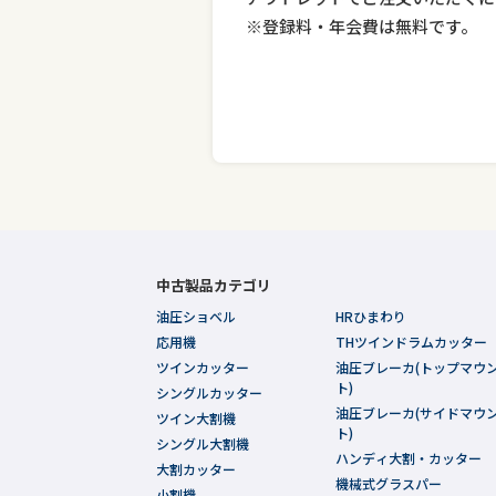
※登録料・年会費は無料です。
中古製品カテゴリ
油圧ショベル
HRひまわり
応用機
THツインドラムカッター
ツインカッター
油圧ブレーカ(トップマウ
ト)
シングルカッター
油圧ブレーカ(サイドマウ
ツイン大割機
ト)
シングル大割機
ハンディ大割・カッター
大割カッター
機械式グラスパー
小割機