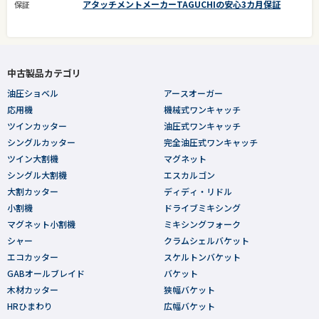
アタッチメントメーカーTAGUCHIの安心3カ月保証
保証
中古製品カテゴリ
油圧ショベル
アースオーガー
応用機
機械式ワンキャッチ
ツインカッター
油圧式ワンキャッチ
シングルカッター
完全油圧式ワンキャッチ
ツイン大割機
マグネット
シングル大割機
エスカルゴン
大割カッター
ディディ・リドル
小割機
ドライブミキシング
マグネット小割機
ミキシングフォーク
シャー
クラムシェルバケット
エコカッター
スケルトンバケット
GABオールブレイド
バケット
木材カッター
狭幅バケット
HRひまわり
広幅バケット