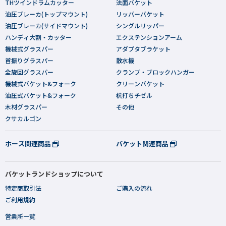
THツインドラムカッター
法面バケット
油圧ブレーカ(トップマウント)
リッパーバケット
油圧ブレーカ(サイドマウント)
シングルリッパー
ハンディ大割・カッター
エクステンションアーム
機械式グラスパー
アダプタブラケット
首振りグラスパー
散水機
全旋回グラスパー
クランプ・ブロックハンガー
機械式バケット&フォーク
クリーンバケット
油圧式バケット&フォーク
杭打ちチゼル
木材グラスパー
その他
クサカルゴン
ホース関連商品
バケット関連商品
バケットランドショップについて
特定商取引法
ご購入の流れ
ご利用規約
営業所一覧