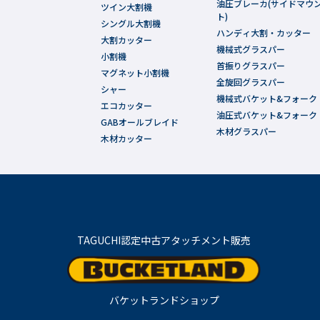
油圧ブレーカ(サイドマウ
ツイン大割機
ト)
シングル大割機
ハンディ大割・カッター
大割カッター
機械式グラスパー
小割機
首振りグラスパー
マグネット小割機
全旋回グラスパー
シャー
機械式バケット&フォーク
エコカッター
油圧式バケット&フォーク
GABオールブレイド
木材グラスパー
木材カッター
TAGUCHI認定中古アタッチメント販売
バケットランドショップ