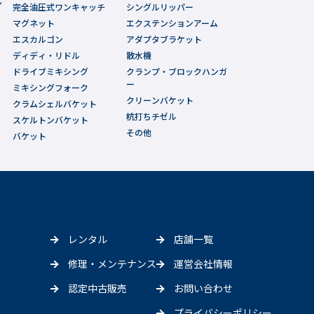
ン
完全油圧式ワンキャッチ
シングルリッパー
マグネット
エクステンションアーム
エスカルゴン
アダプタブラケット
ディディ・リドル
散水機
ドライブミキシング
クランプ・ブロックハンガ
ー
ミキシングフォーク
クリーンバケット
クラムシェルバケット
杭打ちチゼル
スケルトンバケット
その他
バケット
レンタル
店舗一覧
修理・メンテナンス
運営会社情報
認定中古販売
お問い合わせ
プライバシーポリシー