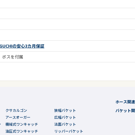
UCHIの安心3カ月保証
、ボスを付属
ホース関
クサカルゴン
狭幅バケット
バケット
アースオーガー
広幅バケット
ン
機械式ワンキャッチ
法面バケット
油圧式ワンキャッチ
リッパーバケット