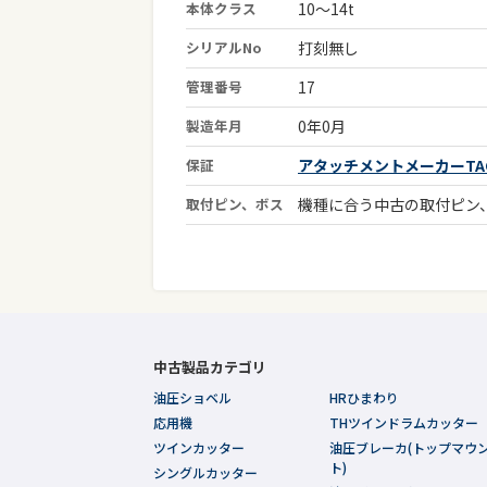
本体クラス
10～14t
シリアルNo
打刻無し
管理番号
17
製造年月
0年0月
保証
アタッチメントメーカーTAG
取付ピン、ボス
機種に合う中古の取付ピン
中古製品カテゴリ
油圧ショベル
HRひまわり
応用機
THツインドラムカッター
ツインカッター
油圧ブレーカ(トップマウ
ト)
シングルカッター