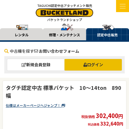
TAGUCHI認定中古アタッチメント販売
バケットランドショップ
レンタル
修理・メンテナンス
認定中古販売
中古機を探す
お問い合わせフォーム
新規会員登録
ログイン
タグチ認定中古 標準バケット 10～14ton 890
幅
仕様はメーカーページへジャンプ！
302,400
円
税抜価格
332,640
円
税込価格