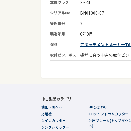
本体クラス
3～4t
シリアルNo
BN01300-07
管理番号
7
製造年月
0年0月
保証
アタッチメントメーカーTAG
取付ピン、ボス
機種に合う中古の取付ピン
中古製品カテゴリ
油圧ショベル
HRひまわり
応用機
THツインドラムカッター
ツインカッター
油圧ブレーカ(トップマウ
ト)
シングルカッター