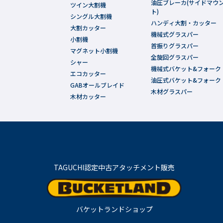
油圧ブレーカ(サイドマウ
ツイン大割機
ト)
シングル大割機
ハンディ大割・カッター
大割カッター
機械式グラスパー
小割機
首振りグラスパー
マグネット小割機
全旋回グラスパー
シャー
機械式バケット&フォーク
エコカッター
油圧式バケット&フォーク
GABオールブレイド
木材グラスパー
木材カッター
TAGUCHI認定中古アタッチメント販売
バケットランドショップ