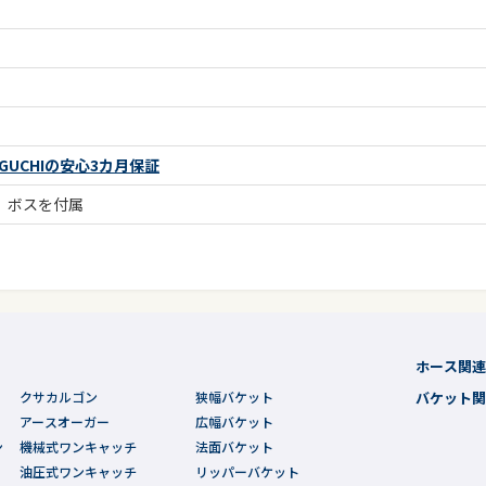
UCHIの安心3カ月保証
、ボスを付属
ホース関
クサカルゴン
狭幅バケット
バケット
アースオーガー
広幅バケット
ン
機械式ワンキャッチ
法面バケット
油圧式ワンキャッチ
リッパーバケット