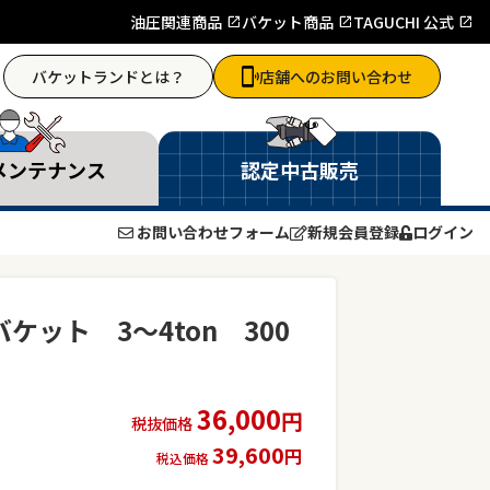
油圧関連商品
バケット商品
TAGUCHI 公式
バケットランドとは？
店舗へのお問い合わせ
メンテナンス
認定中古販売
お問い合わせフォーム
新規会員登録
ログイン
ケット 3～4ton 300
36,000
円
税抜価格
39,600
円
税込価格