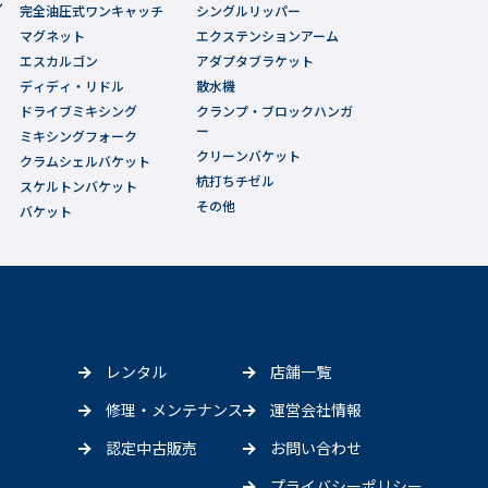
ン
完全油圧式ワンキャッチ
シングルリッパー
マグネット
エクステンションアーム
エスカルゴン
アダプタブラケット
ディディ・リドル
散水機
ドライブミキシング
クランプ・ブロックハンガ
ー
ミキシングフォーク
クリーンバケット
クラムシェルバケット
杭打ちチゼル
スケルトンバケット
その他
バケット
レンタル
店舗一覧
修理・メンテナンス
運営会社情報
認定中古販売
お問い合わせ
プライバシーポリシー