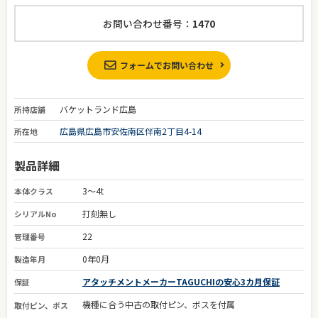
お問い合わせ番号：
1470
フォームでお問い合わせ
バケットランド広島
所持店舗
広島県広島市安佐南区伴南2丁目4-14
所在地
製品詳細
3～4t
本体クラス
打刻無し
シリアルNo
22
管理番号
0年0月
製造年月
アタッチメントメーカーTAGUCHIの安心3カ月保証
保証
機種に合う中古の取付ピン、ボスを付属
取付ピン、ボス