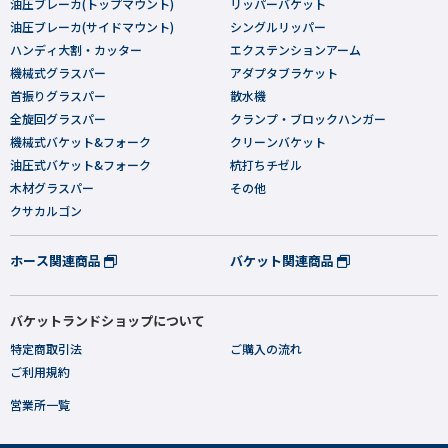
油圧ブレーカ(トップマウント)
リッパーバケット
油圧ブレーカ(サイドマウント)
シングルリッパー
ハンディ大割・カッター
エクステンションアーム
機械式グラスパー
アダプタブラケット
首振りグラスパー
散水機
全旋回グラスパー
クランプ・ブロックハンガー
機械式バケット&フォーク
クリーンバケット
油圧式バケット&フォーク
杭打ちチゼル
木材グラスパー
その他
クサカルゴン
ホース関連商品
バケット関連商品
バケットランドショップについて
特定商取引法
ご購入の流れ
ご利用規約
営業所一覧