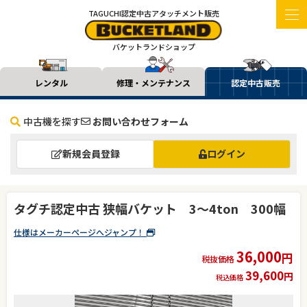
TAGUCHI認定中古アタッチメント販売
バケットランドショップ
レンタル
修理・メンテナンス
認定中古販売
中古機を探す
お問い合わせフォーム
新規会員登録
ログイン
タグチ認定中古 狭幅バケット 3～4ton 300幅
仕様はメーカーページへジャンプ！
36,000
円
税抜価格
39,600
円
税込価格