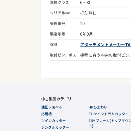
本体クラス
6～8t
シリアルNo
打刻無し
管理番号
20
製造年月
0年0月
保証
アタッチメントメーカーTAG
取付ピン、ボス
機種に合う中古の取付ピン
中古製品カテゴリ
油圧ショベル
HRひまわり
応用機
THツインドラムカッター
ツインカッター
油圧ブレーカ(トップマウ
ト)
シングルカッター