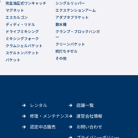
ン
完全油圧式ワンキャッチ
シングルリッパー
マグネット
エクステンションアーム
エスカルゴン
アダプタブラケット
ディディ・リドル
散水機
ドライブミキシング
クランプ・ブロックハンガ
ー
ミキシングフォーク
クリーンバケット
クラムシェルバケット
杭打ちチゼル
スケルトンバケット
その他
バケット
レンタル
店舗一覧
修理・メンテナンス
運営会社情報
認定中古販売
お問い合わせ
プライバシーポリシー