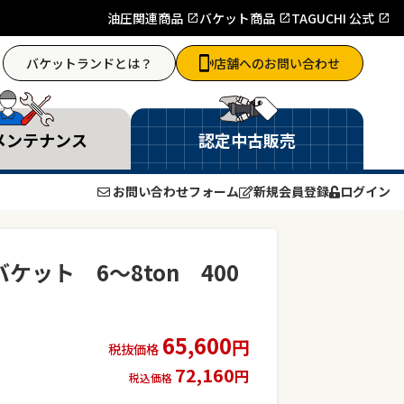
油圧関連商品
バケット商品
TAGUCHI 公式
バケットランドとは？
店舗へのお問い合わせ
メンテナンス
認定中古販売
お問い合わせフォーム
新規会員登録
ログイン
ケット 6～8ton 400
65,600
円
税抜価格
72,160
円
税込価格