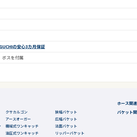
UCHIの安心3カ月保証
、ボスを付属
ホース関
クサカルゴン
狭幅バケット
バケット
アースオーガー
広幅バケット
ン
機械式ワンキャッチ
法面バケット
油圧式ワンキャッチ
リッパーバケット