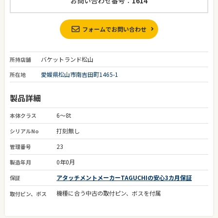
お問い合わせ番号：
1614
フォームでお問い合わせ
バケットランド松山
所持店舗
愛媛県松山市南吉田町1465-1
所在地
製品詳細
6～8t
本体クラス
打刻無し
シリアルNo
23
管理番号
0年0月
製造年月
アタッチメントメーカーTAGUCHIの安心3カ月保証
保証
機種に合う中古の取付ピン、ボスを付属
取付ピン、ボス