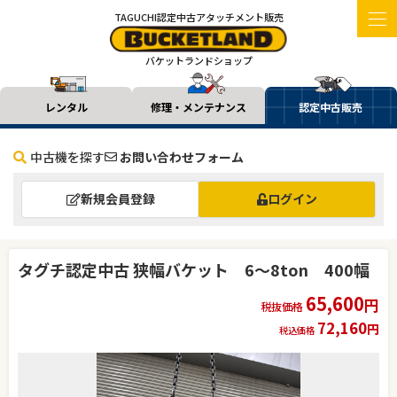
TAGUCHI認定中古アタッチメント販売
バケットランドショップ
レンタル
修理・メンテナンス
認定中古販売
中古機を探す
お問い合わせフォーム
新規会員登録
ログイン
タグチ認定中古 狭幅バケット 6～8ton 400幅
65,600
円
税抜価格
72,160
円
税込価格