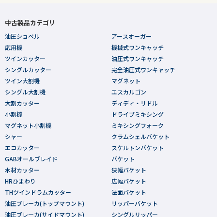
中古製品カテゴリ
油圧ショベル
アースオーガー
応用機
機械式ワンキャッチ
ツインカッター
油圧式ワンキャッチ
シングルカッター
完全油圧式ワンキャッチ
ツイン大割機
マグネット
シングル大割機
エスカルゴン
大割カッター
ディディ・リドル
小割機
ドライブミキシング
マグネット小割機
ミキシングフォーク
シャー
クラムシェルバケット
エコカッター
スケルトンバケット
GABオールブレイド
バケット
木材カッター
狭幅バケット
HRひまわり
広幅バケット
THツインドラムカッター
法面バケット
油圧ブレーカ(トップマウント)
リッパーバケット
油圧ブレーカ(サイドマウント)
シングルリッパー