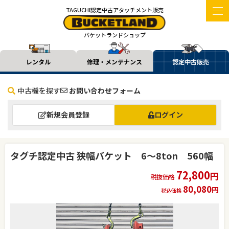
TAGUCHI認定中古アタッチメント販売
バケットランドショップ
レンタル
修理・メンテナンス
認定中古販売
中古機を探す
お問い合わせフォーム
新規会員登録
ログイン
タグチ認定中古 狭幅バケット 6～8ton 560幅
72,800
円
税抜価格
80,080
円
税込価格