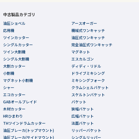
中古製品カテゴリ
油圧ショベル
アースオーガー
応用機
機械式ワンキャッチ
ツインカッター
油圧式ワンキャッチ
シングルカッター
完全油圧式ワンキャッチ
ツイン大割機
マグネット
シングル大割機
エスカルゴン
大割カッター
ディディ・リドル
小割機
ドライブミキシング
マグネット小割機
ミキシングフォーク
シャー
クラムシェルバケット
エコカッター
スケルトンバケット
GABオールブレイド
バケット
木材カッター
狭幅バケット
HRひまわり
広幅バケット
THツインドラムカッター
法面バケット
油圧ブレーカ(トップマウント)
リッパーバケット
油圧ブレーカ(サイドマウント)
シングルリッパー