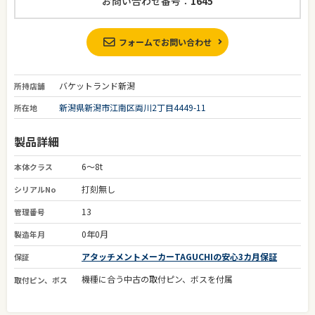
お問い合わせ番号：
1645
フォームでお問い合わせ
バケットランド新潟
所持店舗
新潟県新潟市江南区両川2丁目4449-11
所在地
製品詳細
6～8t
本体クラス
打刻無し
シリアルNo
13
管理番号
0年0月
製造年月
アタッチメントメーカーTAGUCHIの安心3カ月保証
保証
機種に合う中古の取付ピン、ボスを付属
取付ピン、ボス