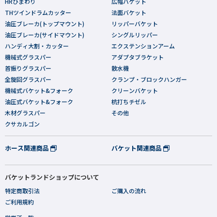
HRひまわり
広幅バケット
THツインドラムカッター
法面バケット
油圧ブレーカ(トップマウント)
リッパーバケット
油圧ブレーカ(サイドマウント)
シングルリッパー
ハンディ大割・カッター
エクステンションアーム
機械式グラスパー
アダプタブラケット
首振りグラスパー
散水機
全旋回グラスパー
クランプ・ブロックハンガー
機械式バケット&フォーク
クリーンバケット
油圧式バケット&フォーク
杭打ちチゼル
木材グラスパー
その他
クサカルゴン
ホース関連商品
バケット関連商品
バケットランドショップについて
特定商取引法
ご購入の流れ
ご利用規約