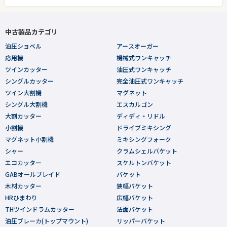
中古製品カテゴリ
油圧ショベル
アースオーガー
応用機
機械式ワンキャッチ
ツインカッター
油圧式ワンキャッチ
シングルカッター
完全油圧式ワンキャッチ
ツイン大割機
マグネット
シングル大割機
エスカルゴン
大割カッター
ディディ・リドル
小割機
ドライブミキシング
マグネット小割機
ミキシングフォーク
シャー
クラムシェルバケット
エコカッター
スケルトンバケット
GABオールブレイド
バケット
木材カッター
狭幅バケット
HRひまわり
広幅バケット
THツインドラムカッター
法面バケット
油圧ブレーカ(トップマウント)
リッパーバケット