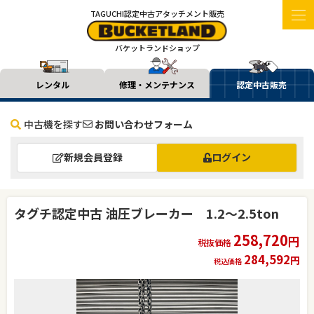
TAGUCHI認定中古アタッチメント販売
バケットランドショップ
レンタル
修理・メンテナンス
認定中古販売
中古機を探す
お問い合わせフォーム
新規会員登録
ログイン
タグチ認定中古 油圧ブレーカー 1.2～2.5ton
258,720
円
税抜価格
284,592
円
税込価格