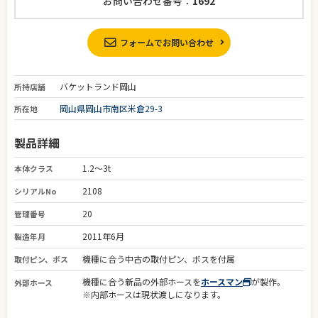
お問い合わせ番号：
1692
フォームでお問い合わせ
バケットランド岡山
所持店舗
岡山県岡山市南区米倉29-3
所在地
製品詳細
1.2～3t
本体クラス
2108
シリアルNo
20
管理番号
2011年6月
製造年月
機種に合う中古の取付ピン、ボスを付属
取付ピン、ボス
機種に合う新品の外部ホースを
ホースマン
が製作。
外部ホース
※内部ホースは現状渡しになります。