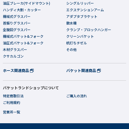
油圧ブレーカ(サイドマウント)
シングルリッパー
ハンディ大割・カッター
エクステンションアーム
機械式グラスパー
アダプタブラケット
首振りグラスパー
散水機
全旋回グラスパー
クランプ・ブロックハンガー
機械式バケット&フォーク
クリーンバケット
油圧式バケット&フォーク
杭打ちチゼル
木材グラスパー
その他
クサカルゴン
ホース関連商品
バケット関連商品
バケットランドショップについて
特定商取引法
ご購入の流れ
ご利用規約
営業所一覧