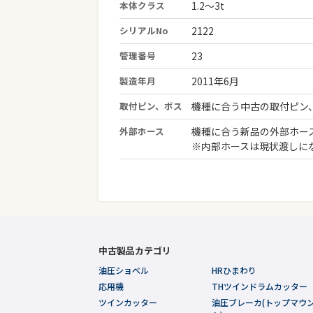
本体クラス
1.2～3t
シリアルNo
2122
管理番号
23
製造年月
2011年6月
取付ピン、ボス
機種に合う中古の取付ピン
外部ホース
機種に合う新品の外部ホー
※内部ホースは現状渡しに
中古製品カテゴリ
油圧ショベル
HRひまわり
応用機
THツインドラムカッター
ツインカッター
油圧ブレーカ(トップマウ