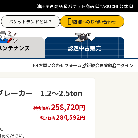
油圧関連商品
バケット商品
TAGUCHI 公式
バケットランドとは？
店舗へのお問い合わせ
メンテナンス
認定中古販売
お問い合わせフォーム
新規会員登録
ログイン
ーカー 1.2～2.5ton
258,720
円
税抜価格
284,592
円
税込価格
い。
確認ください。