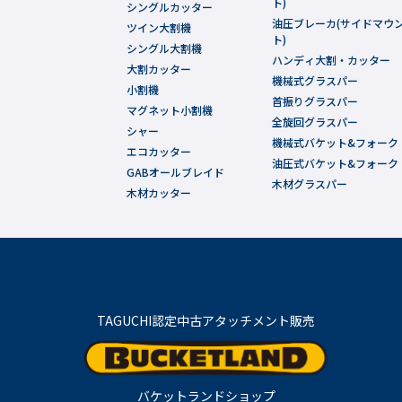
ト)
シングルカッター
油圧ブレーカ(サイドマウ
ツイン大割機
ト)
シングル大割機
ハンディ大割・カッター
大割カッター
機械式グラスパー
小割機
首振りグラスパー
マグネット小割機
全旋回グラスパー
シャー
機械式バケット&フォーク
エコカッター
油圧式バケット&フォーク
GABオールブレイド
木材グラスパー
木材カッター
TAGUCHI認定中古アタッチメント販売
バケットランドショップ