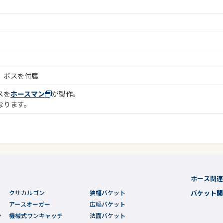
、ボスを付属
スを
ホースマン
が製作。
なります。
ホース関
クサカルゴン
狭幅バケット
バケット
アースオーガー
広幅バケット
ン
機械式ワンキャッチ
法面バケット