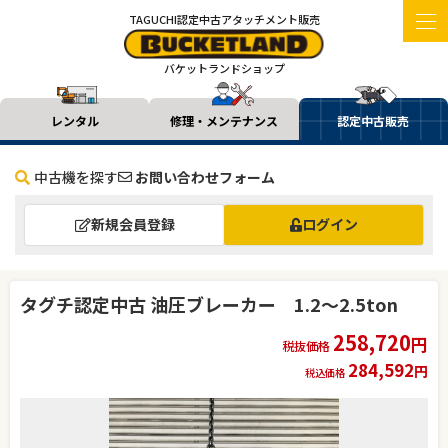
TAGUCHI認定中古アタッチメント販売
バケットランドショップ
レンタル
修理・メンテナンス
認定中古販売
中古機を探す
お問い合わせフォーム
新規会員登録
ログイン
タグチ認定中古 油圧ブレーカー 1.2～2.5ton
258,720
円
税抜価格
284,592
円
税込価格