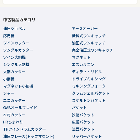
中古製品カテゴリ
油圧ショベル
アースオーガー
応用機
機械式ワンキャッチ
ツインカッター
油圧式ワンキャッチ
シングルカッター
完全油圧式ワンキャッチ
ツイン大割機
マグネット
シングル大割機
エスカルゴン
大割カッター
ディディ・リドル
小割機
ドライブミキシング
マグネット小割機
ミキシングフォーク
シャー
クラムシェルバケット
エコカッター
スケルトンバケット
GABオールブレイド
バケット
木材カッター
狭幅バケット
HRひまわり
広幅バケット
THツインドラムカッター
法面バケット
油圧ブレーカ(トップマウント)
リッパーバケット