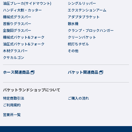
油圧ブレーカ(サイドマウント)
シングルリッパー
ハンディ大割・カッター
エクステンションアーム
機械式グラスパー
アダプタブラケット
首振りグラスパー
散水機
全旋回グラスパー
クランプ・ブロックハンガー
機械式バケット&フォーク
クリーンバケット
油圧式バケット&フォーク
杭打ちチゼル
木材グラスパー
その他
クサカルゴン
ホース関連商品
バケット関連商品
バケットランドショップについて
特定商取引法
ご購入の流れ
ご利用規約
営業所一覧