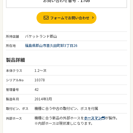
お問い合わせ番号：
1705
フォームでお問い合わせ
バケットランド郡山
所持店舗
福島県郡山市喜久田町卸3丁目26
所在地
製品詳細
1.2～3t
本体クラス
10378
シリアルNo
42
管理番号
2014年3月
製造年月
機種に合う中古の取付ピン、ボスを付属
取付ピン、ボス
機種に合う新品の外部ホースを
ホースマン
が製作。
外部ホース
※内部ホースは現状渡しになります。