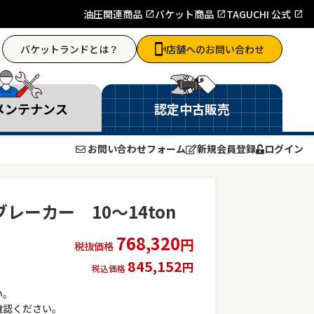
油圧関連商品
バケット商品
TAGUCHI 公式
バケットランドとは？
店舗へのお問い合わせ
メンテナンス
認定中古販売
お問い合わせフォーム
新規会員登録
ログイン
レーカー 10～14ton
768,320
円
税抜価格
845,152
円
税込価格
い。
確認ください。