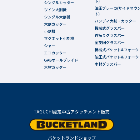
ト)
シングルカッター
油圧ブレーカ(サイドマウ
ツイン大割機
ト)
シングル大割機
ハンディ大割・カッター
大割カッター
機械式グラスパー
小割機
首振りグラスパー
マグネット小割機
全旋回グラスパー
シャー
機械式バケット&フォーク
エコカッター
油圧式バケット&フォーク
GABオールブレイド
木材グラスパー
木材カッター
TAGUCHI認定中古アタッチメント販売
バケットランドショップ