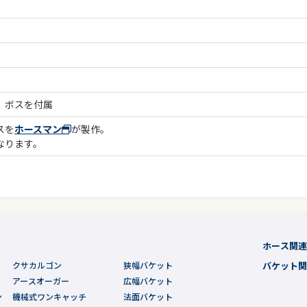
、ボスを付属
スを
ホースマン
が製作。
なります。
ホース関
クサカルゴン
狭幅バケット
バケット
アースオーガー
広幅バケット
ン
機械式ワンキャッチ
法面バケット