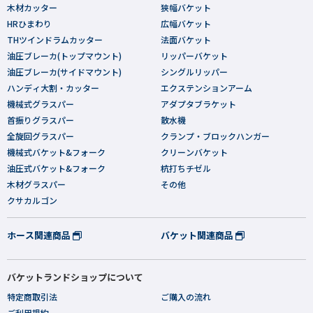
木材カッター
狭幅バケット
HRひまわり
広幅バケット
THツインドラムカッター
法面バケット
油圧ブレーカ(トップマウント)
リッパーバケット
油圧ブレーカ(サイドマウント)
シングルリッパー
ハンディ大割・カッター
エクステンションアーム
機械式グラスパー
アダプタブラケット
首振りグラスパー
散水機
全旋回グラスパー
クランプ・ブロックハンガー
機械式バケット&フォーク
クリーンバケット
油圧式バケット&フォーク
杭打ちチゼル
木材グラスパー
その他
クサカルゴン
ホース関連商品
バケット関連商品
バケットランドショップについて
特定商取引法
ご購入の流れ
ご利用規約