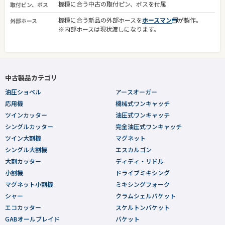
機種に合う中古の取付ピン、ボスを付属
取付ピン、ボス
機種に合う新品の外部ホースを
ホースマン
が製作。
外部ホース
※内部ホースは現状渡しになります。
中古製品カテゴリ
油圧ショベル
アースオーガー
応用機
機械式ワンキャッチ
ツインカッター
油圧式ワンキャッチ
シングルカッター
完全油圧式ワンキャッチ
ツイン大割機
マグネット
シングル大割機
エスカルゴン
大割カッター
ディディ・リドル
小割機
ドライブミキシング
マグネット小割機
ミキシングフォーク
シャー
クラムシェルバケット
エコカッター
スケルトンバケット
GABオールブレイド
バケット