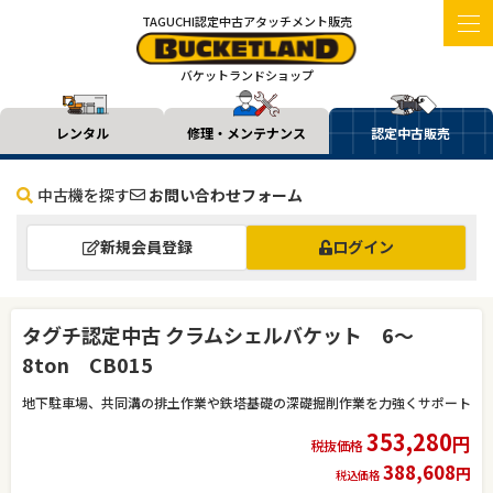
TAGUCHI認定中古アタッチメント販売
バケットランドショップ
レンタル
修理・メンテナンス
認定中古販売
中古機を探す
お問い合わせフォーム
新規会員登録
ログイン
タグチ認定中古 クラムシェルバケット 6～
8ton CB015
地下駐車場、共同溝の排土作業や鉄塔基礎の深礎掘削作業を力強くサポート
353,280
円
税抜価格
388,608
円
税込価格