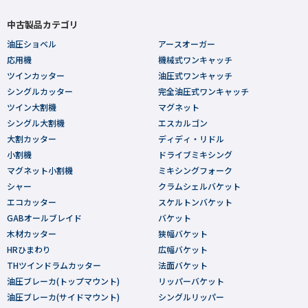
中古製品カテゴリ
油圧ショベル
アースオーガー
応用機
機械式ワンキャッチ
ツインカッター
油圧式ワンキャッチ
シングルカッター
完全油圧式ワンキャッチ
ツイン大割機
マグネット
シングル大割機
エスカルゴン
大割カッター
ディディ・リドル
小割機
ドライブミキシング
マグネット小割機
ミキシングフォーク
シャー
クラムシェルバケット
エコカッター
スケルトンバケット
GABオールブレイド
バケット
木材カッター
狭幅バケット
HRひまわり
広幅バケット
THツインドラムカッター
法面バケット
油圧ブレーカ(トップマウント)
リッパーバケット
油圧ブレーカ(サイドマウント)
シングルリッパー