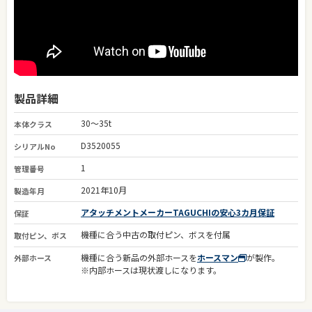
製品詳細
30～35t
本体クラス
D3520055
シリアルNo
1
管理番号
2021年10月
製造年月
アタッチメントメーカーTAGUCHIの安心3カ月保証
保証
機種に合う中古の取付ピン、ボスを付属
取付ピン、ボス
機種に合う新品の外部ホースを
ホースマン
が製作。
外部ホース
※内部ホースは現状渡しになります。