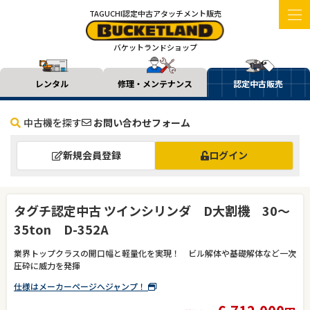
TAGUCHI認定中古アタッチメント販売
バケットランドショップ
レンタル
修理・メンテナンス
認定中古販売
中古機を探す
お問い合わせフォーム
新規会員登録
ログイン
タグチ認定中古 ツインシリンダ D大割機 30～
35ton D-352A
業界トップクラスの開口幅と軽量化を実現！ ビル解体や基礎解体など一次
圧砕に威力を発揮
仕様はメーカーページへジャンプ！