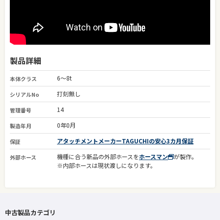
製品詳細
6～8t
本体クラス
打刻無し
シリアルNo
14
管理番号
0年0月
製造年月
アタッチメントメーカーTAGUCHIの安心3カ月保証
保証
機種に合う新品の外部ホースを
ホースマン
が製作。
外部ホース
※内部ホースは現状渡しになります。
中古製品カテゴリ