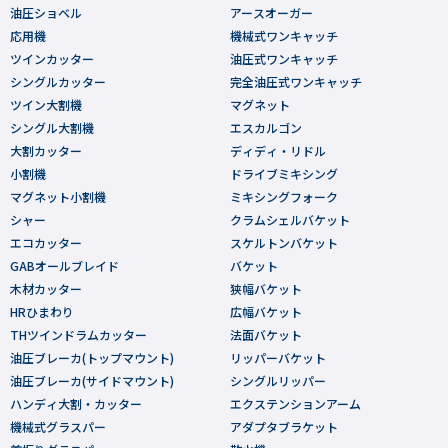
油圧ショベル
アースオーガー
応用機
機械式ワンキャッチ
ツインカッター
油圧式ワンキャッチ
シングルカッター
完全油圧式ワンキャッチ
ツイン大割機
マグネット
シングル大割機
エスカルゴン
大割カッター
ディディ・リドル
小割機
ドライブミキシング
マグネット小割機
ミキシングフォーク
シャー
クラムシェルバケット
エコカッター
スケルトンバケット
GABオールブレイド
バケット
木材カッター
狭幅バケット
HRひまわり
広幅バケット
THツインドラムカッター
法面バケット
油圧ブレーカ(トップマウント)
リッパーバケット
油圧ブレーカ(サイドマウント)
シングルリッパー
ハンディ大割・カッター
エクステンションアーム
機械式グラスパー
アダプタブラケット