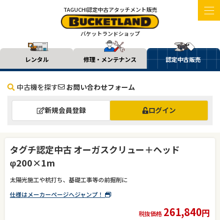
TAGUCHI認定中古アタッチメント販売
バケットランドショップ
レンタル
修理・メンテナンス
認定中古販売
中古機を探す
お問い合わせフォーム
新規会員登録
ログイン
タグチ認定中古 オーガスクリュー＋ヘッド
φ200×1m
太陽光施工や杭打ち、基礎工事等の前掘削に
仕様はメーカーページへジャンプ！
261,840
円
税抜価格