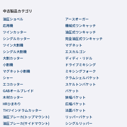
中古製品カテゴリ
油圧ショベル
アースオーガー
応用機
機械式ワンキャッチ
ツインカッター
油圧式ワンキャッチ
シングルカッター
完全油圧式ワンキャッチ
ツイン大割機
マグネット
シングル大割機
エスカルゴン
大割カッター
ディディ・リドル
小割機
ドライブミキシング
マグネット小割機
ミキシングフォーク
シャー
クラムシェルバケット
エコカッター
スケルトンバケット
GABオールブレイド
バケット
木材カッター
狭幅バケット
HRひまわり
広幅バケット
THツインドラムカッター
法面バケット
油圧ブレーカ(トップマウント)
リッパーバケット
油圧ブレーカ(サイドマウント)
シングルリッパー