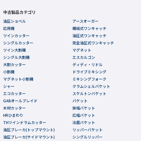
中古製品カテゴリ
油圧ショベル
アースオーガー
応用機
機械式ワンキャッチ
ツインカッター
油圧式ワンキャッチ
シングルカッター
完全油圧式ワンキャッチ
ツイン大割機
マグネット
シングル大割機
エスカルゴン
大割カッター
ディディ・リドル
小割機
ドライブミキシング
マグネット小割機
ミキシングフォーク
シャー
クラムシェルバケット
エコカッター
スケルトンバケット
GABオールブレイド
バケット
木材カッター
狭幅バケット
HRひまわり
広幅バケット
THツインドラムカッター
法面バケット
油圧ブレーカ(トップマウント)
リッパーバケット
油圧ブレーカ(サイドマウント)
シングルリッパー