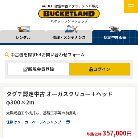
TAGUCHI認定中古アタッチメント販売
バケットランドショップ
レンタル
修理・メンテナンス
認定中古販売
中古機を探す
お問い合わせフォーム
新規会員登録
ログイン
タグチ認定中古 オーガスクリュー＋ヘッド
φ300×2m
太陽光施工や杭打ち、基礎工事等の前掘削に
仕様はメーカーページへジャンプ！
357,000
円
税抜価格