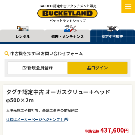
TAGUCHI認定中古アタッチメント販売
バケットランドショップ
レンタル
修理・メンテナンス
認定中古販売
中古機を探す
お問い合わせフォーム
新規会員登録
ログイン
タグチ認定中古 オーガスクリュー＋ヘッド
φ500×2m
太陽光施工や杭打ち、基礎工事等の前掘削に
仕様はメーカーページへジャンプ！
437,600
円
税抜価格