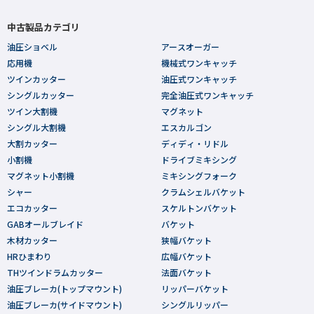
中古製品カテゴリ
油圧ショベル
アースオーガー
応用機
機械式ワンキャッチ
ツインカッター
油圧式ワンキャッチ
シングルカッター
完全油圧式ワンキャッチ
ツイン大割機
マグネット
シングル大割機
エスカルゴン
大割カッター
ディディ・リドル
小割機
ドライブミキシング
マグネット小割機
ミキシングフォーク
シャー
クラムシェルバケット
エコカッター
スケルトンバケット
GABオールブレイド
バケット
木材カッター
狭幅バケット
HRひまわり
広幅バケット
THツインドラムカッター
法面バケット
油圧ブレーカ(トップマウント)
リッパーバケット
油圧ブレーカ(サイドマウント)
シングルリッパー