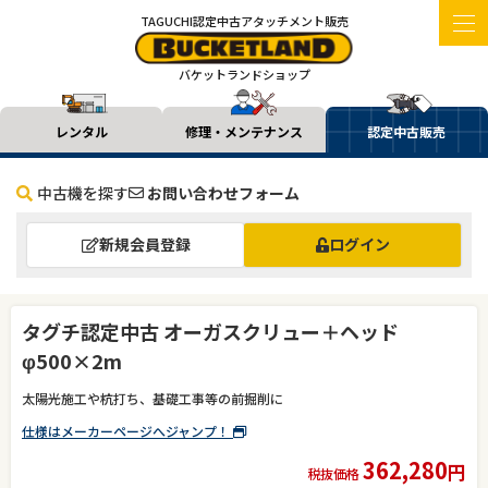
TAGUCHI認定中古アタッチメント販売
バケットランドショップ
レンタル
修理・メンテナンス
認定中古販売
中古機を探す
お問い合わせフォーム
新規会員登録
ログイン
タグチ認定中古 オーガスクリュー＋ヘッド
φ500×2m
太陽光施工や杭打ち、基礎工事等の前掘削に
仕様はメーカーページへジャンプ！
362,280
円
税抜価格