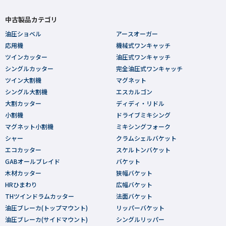
中古製品カテゴリ
油圧ショベル
アースオーガー
応用機
機械式ワンキャッチ
ツインカッター
油圧式ワンキャッチ
シングルカッター
完全油圧式ワンキャッチ
ツイン大割機
マグネット
シングル大割機
エスカルゴン
大割カッター
ディディ・リドル
小割機
ドライブミキシング
マグネット小割機
ミキシングフォーク
シャー
クラムシェルバケット
エコカッター
スケルトンバケット
GABオールブレイド
バケット
木材カッター
狭幅バケット
HRひまわり
広幅バケット
THツインドラムカッター
法面バケット
油圧ブレーカ(トップマウント)
リッパーバケット
油圧ブレーカ(サイドマウント)
シングルリッパー