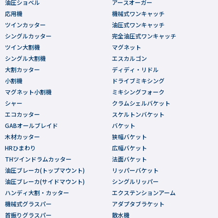
油圧ショベル
アースオーガー
応用機
機械式ワンキャッチ
ツインカッター
油圧式ワンキャッチ
シングルカッター
完全油圧式ワンキャッチ
ツイン大割機
マグネット
シングル大割機
エスカルゴン
大割カッター
ディディ・リドル
小割機
ドライブミキシング
マグネット小割機
ミキシングフォーク
シャー
クラムシェルバケット
エコカッター
スケルトンバケット
GABオールブレイド
バケット
木材カッター
狭幅バケット
HRひまわり
広幅バケット
THツインドラムカッター
法面バケット
油圧ブレーカ(トップマウント)
リッパーバケット
油圧ブレーカ(サイドマウント)
シングルリッパー
ハンディ大割・カッター
エクステンションアーム
機械式グラスパー
アダプタブラケット
首振りグラスパー
散水機