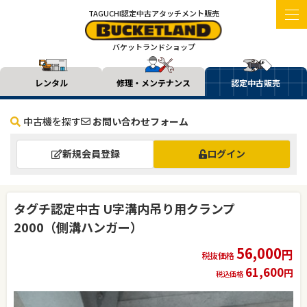
TAGUCHI認定中古アタッチメント販売
バケットランドショップ
レンタル
修理・メンテナンス
認定中古販売
中古機を探す
お問い合わせフォーム
新規会員登録
ログイン
タグチ認定中古 U字溝内吊り用クランプ
2000（側溝ハンガー）
56,000
円
税抜価格
61,600
円
税込価格