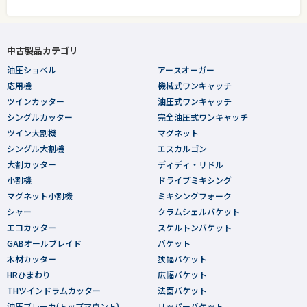
中古製品カテゴリ
油圧ショベル
アースオーガー
応用機
機械式ワンキャッチ
ツインカッター
油圧式ワンキャッチ
シングルカッター
完全油圧式ワンキャッチ
ツイン大割機
マグネット
シングル大割機
エスカルゴン
大割カッター
ディディ・リドル
小割機
ドライブミキシング
マグネット小割機
ミキシングフォーク
シャー
クラムシェルバケット
エコカッター
スケルトンバケット
GABオールブレイド
バケット
木材カッター
狭幅バケット
HRひまわり
広幅バケット
THツインドラムカッター
法面バケット
油圧ブレーカ(トップマウント)
リッパーバケット