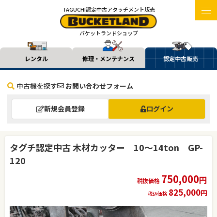
TAGUCHI認定中古アタッチメント販売
バケットランドショップ
レンタル
修理・メンテナンス
認定中古販売
中古機を探す
お問い合わせフォーム
新規会員登録
ログイン
タグチ認定中古 木材カッター 10～14ton GP-
120
750,000
円
税抜価格
825,000
円
税込価格