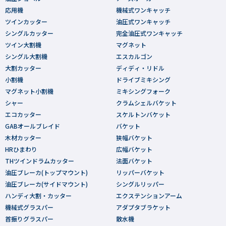
応用機
機械式ワンキャッチ
ツインカッター
油圧式ワンキャッチ
シングルカッター
完全油圧式ワンキャッチ
ツイン大割機
マグネット
シングル大割機
エスカルゴン
大割カッター
ディディ・リドル
小割機
ドライブミキシング
マグネット小割機
ミキシングフォーク
シャー
クラムシェルバケット
エコカッター
スケルトンバケット
GABオールブレイド
バケット
木材カッター
狭幅バケット
HRひまわり
広幅バケット
THツインドラムカッター
法面バケット
油圧ブレーカ(トップマウント)
リッパーバケット
油圧ブレーカ(サイドマウント)
シングルリッパー
ハンディ大割・カッター
エクステンションアーム
機械式グラスパー
アダプタブラケット
首振りグラスパー
散水機