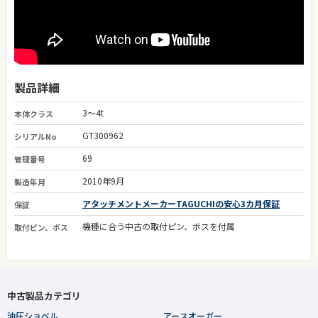
製品詳細
3～4t
本体クラス
GT300962
シリアルNo
69
管理番号
2010年9月
製造年月
アタッチメントメーカーTAGUCHIの安心3カ月保証
保証
機種に合う中古の取付ピン、ボスを付属
取付ピン、ボス
中古製品カテゴリ
油圧ショベル
アースオーガー