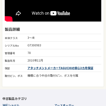
製品詳細
3～4t
本体クラス
GT300983
シリアルNo
78
管理番号
2010年11月
製造年月
アタッチメントメーカーTAGUCHIの安心3カ月保証
保証
機種に合う中古の取付ピン、ボスを付属
取付ピン、ボス
中古製品カテゴリ
油圧ショベル
アースオーガー