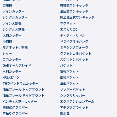
応用機
機械式ワンキャッチ
ツインカッター
油圧式ワンキャッチ
シングルカッター
完全油圧式ワンキャッチ
ツイン大割機
マグネット
シングル大割機
エスカルゴン
大割カッター
ディディ・リドル
小割機
ドライブミキシング
マグネット小割機
ミキシングフォーク
シャー
クラムシェルバケット
エコカッター
スケルトンバケット
GABオールブレイド
バケット
木材カッター
狭幅バケット
HRひまわり
広幅バケット
THツインドラムカッター
法面バケット
油圧ブレーカ(トップマウント)
リッパーバケット
油圧ブレーカ(サイドマウント)
シングルリッパー
ハンディ大割・カッター
エクステンションアーム
機械式グラスパー
アダプタブラケット
首振りグラスパー
散水機