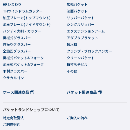
HRひまわり
広幅バケット
THツインドラムカッター
法面バケット
油圧ブレーカ(トップマウント)
リッパーバケット
油圧ブレーカ(サイドマウント)
シングルリッパー
ハンディ大割・カッター
エクステンションアーム
機械式グラスパー
アダプタブラケット
首振りグラスパー
散水機
全旋回グラスパー
クランプ・ブロックハンガー
機械式バケット&フォーク
クリーンバケット
油圧式バケット&フォーク
杭打ちチゼル
木材グラスパー
その他
クサカルゴン
ホース関連商品
バケット関連商品
バケットランドショップについて
特定商取引法
ご購入の流れ
ご利用規約