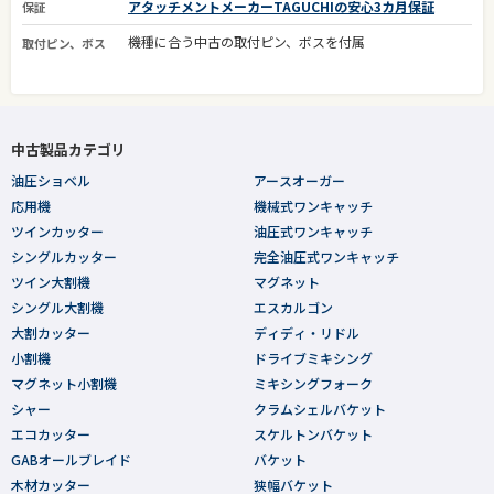
アタッチメントメーカーTAGUCHIの安心3カ月保証
保証
機種に合う中古の取付ピン、ボスを付属
取付ピン、ボス
中古製品カテゴリ
油圧ショベル
アースオーガー
応用機
機械式ワンキャッチ
ツインカッター
油圧式ワンキャッチ
シングルカッター
完全油圧式ワンキャッチ
ツイン大割機
マグネット
シングル大割機
エスカルゴン
大割カッター
ディディ・リドル
小割機
ドライブミキシング
マグネット小割機
ミキシングフォーク
シャー
クラムシェルバケット
エコカッター
スケルトンバケット
GABオールブレイド
バケット
木材カッター
狭幅バケット