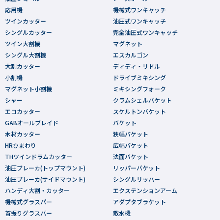
応用機
機械式ワンキャッチ
ツインカッター
油圧式ワンキャッチ
シングルカッター
完全油圧式ワンキャッチ
ツイン大割機
マグネット
シングル大割機
エスカルゴン
大割カッター
ディディ・リドル
小割機
ドライブミキシング
マグネット小割機
ミキシングフォーク
シャー
クラムシェルバケット
エコカッター
スケルトンバケット
GABオールブレイド
バケット
木材カッター
狭幅バケット
HRひまわり
広幅バケット
THツインドラムカッター
法面バケット
油圧ブレーカ(トップマウント)
リッパーバケット
油圧ブレーカ(サイドマウント)
シングルリッパー
ハンディ大割・カッター
エクステンションアーム
機械式グラスパー
アダプタブラケット
首振りグラスパー
散水機