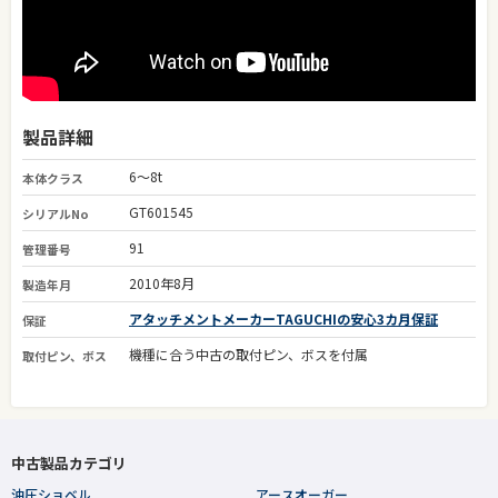
製品詳細
6～8t
本体クラス
GT601545
シリアルNo
91
管理番号
2010年8月
製造年月
アタッチメントメーカーTAGUCHIの安心3カ月保証
保証
機種に合う中古の取付ピン、ボスを付属
取付ピン、ボス
中古製品カテゴリ
油圧ショベル
アースオーガー