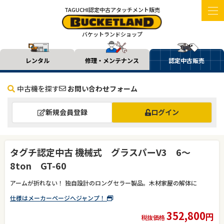
TAGUCHI認定中古アタッチメント販売
バケットランドショップ
レンタル
修理・メンテナンス
認定中古販売
中古機を探す
お問い合わせフォーム
新規会員登録
ログイン
タグチ認定中古 機械式 グラスパーV3 6～
8ton GT-60
アームが折れない！ 独自設計のロングセラー製品。木材家屋の解体に
仕様はメーカーページへジャンプ！
352,800
円
税抜価格