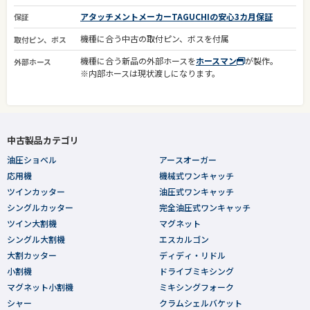
アタッチメントメーカーTAGUCHIの安心3カ月保証
保証
機種に合う中古の取付ピン、ボスを付属
取付ピン、ボス
機種に合う新品の外部ホースを
ホースマン
が製作。
外部ホース
※内部ホースは現状渡しになります。
中古製品カテゴリ
油圧ショベル
アースオーガー
応用機
機械式ワンキャッチ
ツインカッター
油圧式ワンキャッチ
シングルカッター
完全油圧式ワンキャッチ
ツイン大割機
マグネット
シングル大割機
エスカルゴン
大割カッター
ディディ・リドル
小割機
ドライブミキシング
マグネット小割機
ミキシングフォーク
シャー
クラムシェルバケット