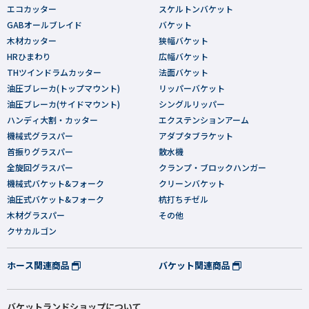
エコカッター
スケルトンバケット
GABオールブレイド
バケット
木材カッター
狭幅バケット
HRひまわり
広幅バケット
THツインドラムカッター
法面バケット
油圧ブレーカ(トップマウント)
リッパーバケット
油圧ブレーカ(サイドマウント)
シングルリッパー
ハンディ大割・カッター
エクステンションアーム
機械式グラスパー
アダプタブラケット
首振りグラスパー
散水機
全旋回グラスパー
クランプ・ブロックハンガー
機械式バケット&フォーク
クリーンバケット
油圧式バケット&フォーク
杭打ちチゼル
木材グラスパー
その他
クサカルゴン
ホース関連商品
バケット関連商品
バケットランドショップについて