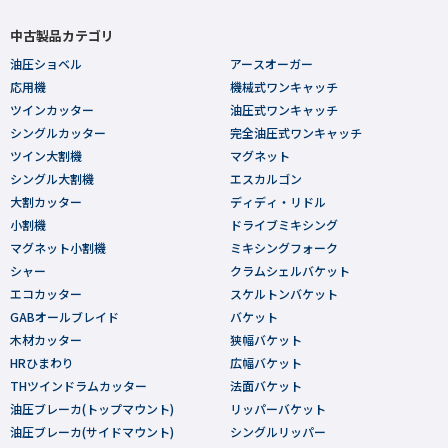
中古製品カテゴリ
油圧ショベル
アースオーガー
応用機
機械式ワンキャッチ
ツインカッター
油圧式ワンキャッチ
シングルカッター
完全油圧式ワンキャッチ
ツイン大割機
マグネット
シングル大割機
エスカルゴン
大割カッター
ディディ・リドル
小割機
ドライブミキシング
マグネット小割機
ミキシングフォーク
シャー
クラムシェルバケット
エコカッター
スケルトンバケット
GABオールブレイド
バケット
木材カッター
狭幅バケット
HRひまわり
広幅バケット
THツインドラムカッター
法面バケット
油圧ブレーカ(トップマウント)
リッパーバケット
油圧ブレーカ(サイドマウント)
シングルリッパー