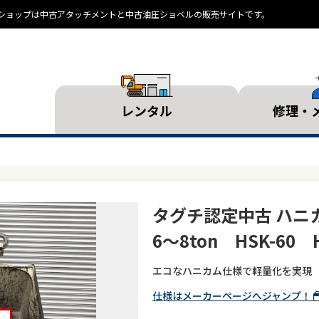
ランドショップは中古アタッチメントと中古油圧ショベルの販売サイトです。
レンタル
修理・
タグチ認定中古 ハ
6～8ton HSK-60 
エコなハニカム仕様で軽量化を実現
仕様はメーカーページへジャンプ！