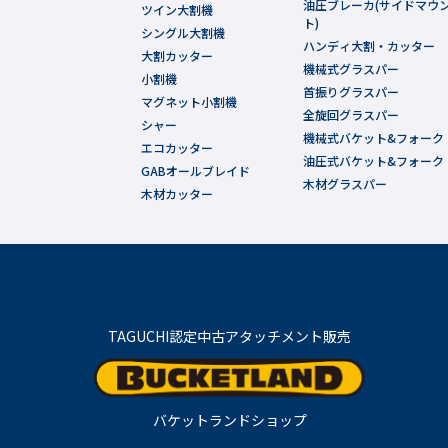
油圧ブレーカ(サイドマウ
ツイン大割機
ト)
シングル大割機
ハンディ大割・カッター
大割カッター
機械式グラスパー
小割機
首振りグラスパー
マグネット小割機
全旋回グラスパー
シャー
機械式バケット&フォーク
エコカッター
油圧式バケット&フォーク
GABオールブレイド
木材グラスパー
木材カッター
TAGUCHI認定中古アタッチメント販売
バケットランドショップ