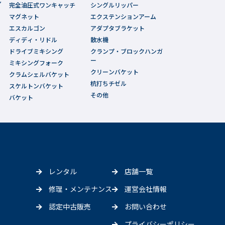
ン
完全油圧式ワンキャッチ
シングルリッパー
マグネット
エクステンションアーム
エスカルゴン
アダプタブラケット
ディディ・リドル
散水機
ドライブミキシング
クランプ・ブロックハンガ
ー
ミキシングフォーク
クリーンバケット
クラムシェルバケット
杭打ちチゼル
スケルトンバケット
その他
バケット
レンタル
店舗一覧
修理・メンテナンス
運営会社情報
認定中古販売
お問い合わせ
プライバシーポリシー