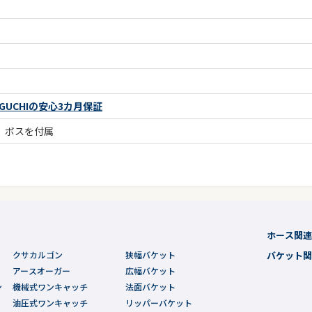
UCHIの安心3カ月保証
、ボスを付属
ホース関
クサカルゴン
狭幅バケット
バケット
アースオーガー
広幅バケット
ン
機械式ワンキャッチ
法面バケット
油圧式ワンキャッチ
リッパーバケット