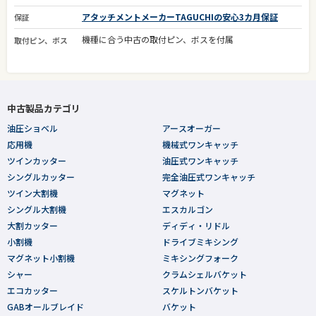
アタッチメントメーカーTAGUCHIの安心3カ月保証
保証
機種に合う中古の取付ピン、ボスを付属
取付ピン、ボス
中古製品カテゴリ
油圧ショベル
アースオーガー
応用機
機械式ワンキャッチ
ツインカッター
油圧式ワンキャッチ
シングルカッター
完全油圧式ワンキャッチ
ツイン大割機
マグネット
シングル大割機
エスカルゴン
大割カッター
ディディ・リドル
小割機
ドライブミキシング
マグネット小割機
ミキシングフォーク
シャー
クラムシェルバケット
エコカッター
スケルトンバケット
GABオールブレイド
バケット