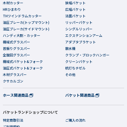
木材カッター
狭幅バケット
HRひまわり
広幅バケット
THツインドラムカッター
法面バケット
油圧ブレーカ(トップマウント)
リッパーバケット
油圧ブレーカ(サイドマウント)
シングルリッパー
ハンディ大割・カッター
エクステンションアーム
機械式グラスパー
アダプタブラケット
首振りグラスパー
散水機
全旋回グラスパー
クランプ・ブロックハンガー
機械式バケット&フォーク
クリーンバケット
油圧式バケット&フォーク
杭打ちチゼル
木材グラスパー
その他
クサカルゴン
ホース関連商品
バケット関連商品
バケットランドショップについて
特定商取引法
ご購入の流れ
ご利用規約