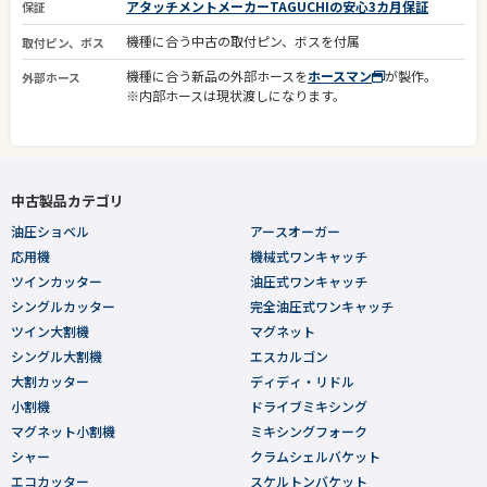
アタッチメントメーカーTAGUCHIの安心3カ月保証
保証
機種に合う中古の取付ピン、ボスを付属
取付ピン、ボス
機種に合う新品の外部ホースを
ホースマン
が製作。
外部ホース
※内部ホースは現状渡しになります。
中古製品カテゴリ
油圧ショベル
アースオーガー
応用機
機械式ワンキャッチ
ツインカッター
油圧式ワンキャッチ
シングルカッター
完全油圧式ワンキャッチ
ツイン大割機
マグネット
シングル大割機
エスカルゴン
大割カッター
ディディ・リドル
小割機
ドライブミキシング
マグネット小割機
ミキシングフォーク
シャー
クラムシェルバケット
エコカッター
スケルトンバケット