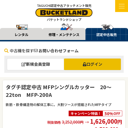
TAGUCHI認定中古アタッチメント販売
バケットランドショップ
レンタル
修理・メンテナンス
認定中古販売
中古機を探す
お問い合わせフォーム
新規会員登録
ログイン
タグチ認定中古 MFPシングルカッター 20～
22ton MFP-200A
鉄筋・鉄骨構造物の解体工事に。大割ツースが搭載されたMFPタイプ
50%
キャンペーン特価！
OFF
1,626,000
円
3,252,000
→
税抜価格
円