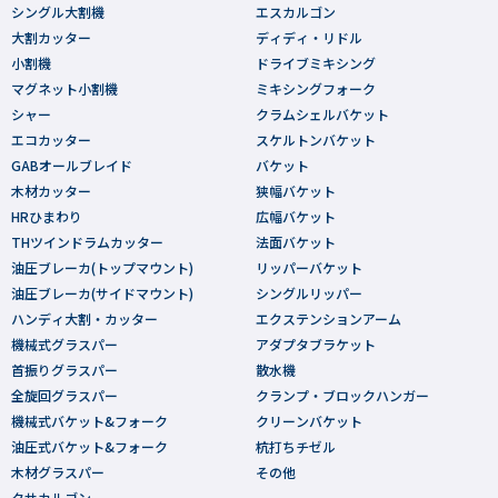
シングル大割機
エスカルゴン
大割カッター
ディディ・リドル
小割機
ドライブミキシング
マグネット小割機
ミキシングフォーク
シャー
クラムシェルバケット
エコカッター
スケルトンバケット
GABオールブレイド
バケット
木材カッター
狭幅バケット
HRひまわり
広幅バケット
THツインドラムカッター
法面バケット
油圧ブレーカ(トップマウント)
リッパーバケット
油圧ブレーカ(サイドマウント)
シングルリッパー
ハンディ大割・カッター
エクステンションアーム
機械式グラスパー
アダプタブラケット
首振りグラスパー
散水機
全旋回グラスパー
クランプ・ブロックハンガー
機械式バケット&フォーク
クリーンバケット
油圧式バケット&フォーク
杭打ちチゼル
木材グラスパー
その他
クサカルゴン