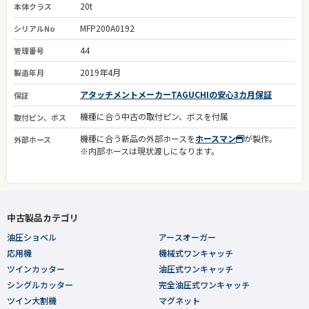
20t
本体クラス
MFP200A0192
シリアルNo
44
管理番号
2019年4月
製造年月
アタッチメントメーカーTAGUCHIの安心3カ月保証
保証
機種に合う中古の取付ピン、ボスを付属
取付ピン、ボス
機種に合う新品の外部ホースを
ホースマン
が製作。
外部ホース
※内部ホースは現状渡しになります。
中古製品カテゴリ
油圧ショベル
アースオーガー
応用機
機械式ワンキャッチ
ツインカッター
油圧式ワンキャッチ
シングルカッター
完全油圧式ワンキャッチ
ツイン大割機
マグネット