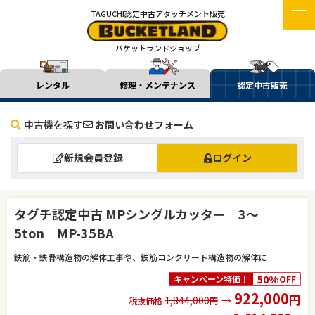
TAGUCHI認定中古アタッチメント販売
バケットランドショップ
レンタル
修理・メンテナンス
認定中古販売
中古機を探す
お問い合わせフォーム
新規会員登録
ログイン
タグチ認定中古 MPシングルカッター 3～
5ton MP-35BA
鉄筋・鉄骨構造物の解体工事や、鉄筋コンクリート構造物の解体に
50%
キャンペーン特価！
OFF
922,000
円
1,844,000
→
税抜価格
円