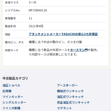
3～5t
本体クラス
MP35BA0120
シリアルNo
11
管理番号
2021年4月
製造年月
アタッチメントメーカーTAGUCHIの安心3カ月保証
保証
機種に合う中古の取付ピン、ボスを付属
取付ピン、ボス
機種に合う新品の外部ホースを
ホースマン
が製作。
外部ホース
※内部ホースは現状渡しになります。
中古製品カテゴリ
油圧ショベル
アースオーガー
応用機
機械式ワンキャッチ
ツインカッター
油圧式ワンキャッチ
シングルカッター
完全油圧式ワンキャッチ
ツイン大割機
マグネット