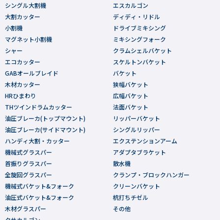
シングル大割機
エスカルゴン
大割カッター
ディディ・リドル
小割機
ドライブミキシング
マグネット小割機
ミキシングフォーク
シャー
クラムシェルバケット
エコカッター
スケルトンバケット
GABオールブレイド
バケット
木材カッター
狭幅バケット
HRひまわり
広幅バケット
THツインドラムカッター
法面バケット
油圧ブレーカ(トップマウント)
リッパーバケット
油圧ブレーカ(サイドマウント)
シングルリッパー
ハンディ大割・カッター
エクステンションアーム
機械式グラスパー
アダプタブラケット
首振りグラスパー
散水機
全旋回グラスパー
クランプ・ブロックハンガー
機械式バケット&フォーク
クリーンバケット
油圧式バケット&フォーク
杭打ちチゼル
木材グラスパー
その他
クサカルゴン