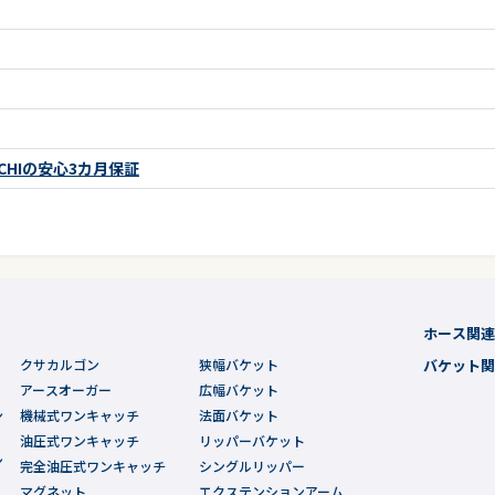
CHIの安心3カ月保証
ホース関
クサカルゴン
狭幅バケット
バケット
アースオーガー
広幅バケット
ン
機械式ワンキャッチ
法面バケット
油圧式ワンキャッチ
リッパーバケット
ン
完全油圧式ワンキャッチ
シングルリッパー
マグネット
エクステンションアーム