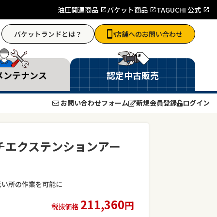
油圧関連商品
バケット商品
TAGUCHI 公式
バケットランドとは？
店舗へのお問い合わせ
メンテナンス
認定中古販売
お問い合わせフォーム
新規会員登録
ログイン
チエクステンションアー
低い所の作業を可能に
211,360
円
税抜価格