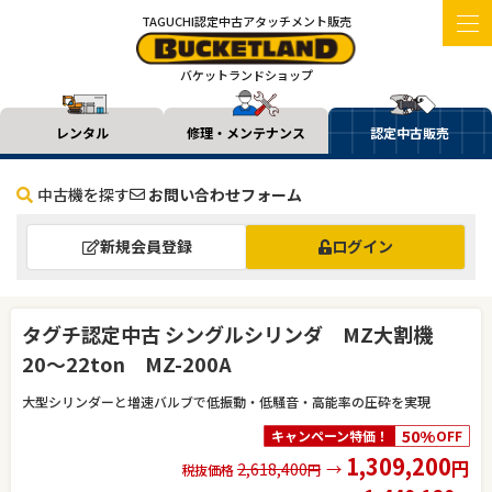
TAGUCHI認定中古アタッチメント販売
バケットランドショップ
レンタル
修理・メンテナンス
認定中古販売
中古機を探す
お問い合わせフォーム
新規会員登録
ログイン
タグチ認定中古 シングルシリンダ MZ大割機
20〜22ton MZ-200A
大型シリンダーと増速バルブで低振動・低騒音・高能率の圧砕を実現
50%
キャンペーン特価！
OFF
1,309,200
円
2,618,400
→
税抜価格
円