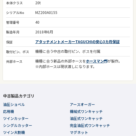
20t
本体クラス
MZ200A0155
シリアルNo
40
管理番号
2018年6月
製造年月
アタッチメントメーカーTAGUCHIの安心3カ月保証
保証
機種に合う中古の取付ピン、ボスを付属
取付ピン、ボス
機種に合う新品の外部ホースを
ホースマン
が製作。
外部ホース
※内部ホースは現状渡しになります。
中古製品カテゴリ
油圧ショベル
アースオーガー
応用機
機械式ワンキャッチ
ツインカッター
油圧式ワンキャッチ
シングルカッター
完全油圧式ワンキャッチ
ツイン大割機
マグネット