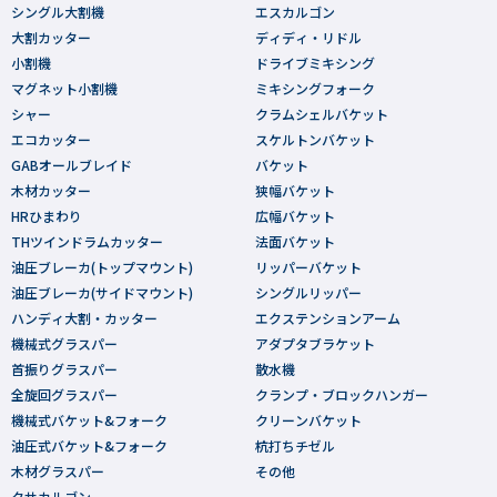
シングル大割機
エスカルゴン
大割カッター
ディディ・リドル
小割機
ドライブミキシング
マグネット小割機
ミキシングフォーク
シャー
クラムシェルバケット
エコカッター
スケルトンバケット
GABオールブレイド
バケット
木材カッター
狭幅バケット
HRひまわり
広幅バケット
THツインドラムカッター
法面バケット
油圧ブレーカ(トップマウント)
リッパーバケット
油圧ブレーカ(サイドマウント)
シングルリッパー
ハンディ大割・カッター
エクステンションアーム
機械式グラスパー
アダプタブラケット
首振りグラスパー
散水機
全旋回グラスパー
クランプ・ブロックハンガー
機械式バケット&フォーク
クリーンバケット
油圧式バケット&フォーク
杭打ちチゼル
木材グラスパー
その他
クサカルゴン