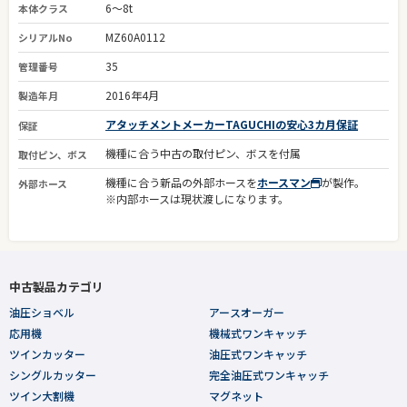
6～8t
本体クラス
MZ60A0112
シリアルNo
35
管理番号
2016年4月
製造年月
アタッチメントメーカーTAGUCHIの安心3カ月保証
保証
機種に合う中古の取付ピン、ボスを付属
取付ピン、ボス
機種に合う新品の外部ホースを
ホースマン
が製作。
外部ホース
※内部ホースは現状渡しになります。
中古製品カテゴリ
油圧ショベル
アースオーガー
応用機
機械式ワンキャッチ
ツインカッター
油圧式ワンキャッチ
シングルカッター
完全油圧式ワンキャッチ
ツイン大割機
マグネット