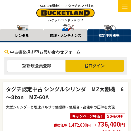
TAGUCHI認定中古アタッチメント販売
バケットランドショップ
レンタル
修理・メンテナンス
認定中古販売
中古機を探す
お問い合わせフォーム
新規会員登録
ログイン
タグチ認定中古 シングルシリンダ MZ大割機 6
～8ton MZ-60A
大型シリンダーと増速バルブで低振動・低騒音・高能率の圧砕を実現
50%
キャンペーン特価！
OFF
736,400
円
1,472,800
→
税抜価格
円