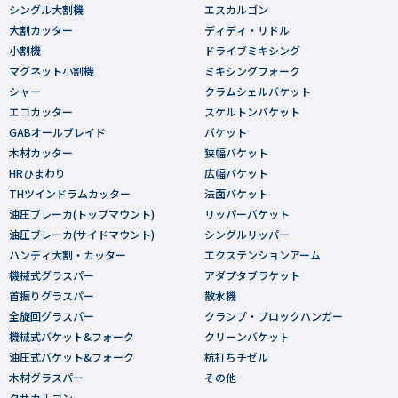
シングル大割機
エスカルゴン
大割カッター
ディディ・リドル
小割機
ドライブミキシング
マグネット小割機
ミキシングフォーク
シャー
クラムシェルバケット
エコカッター
スケルトンバケット
GABオールブレイド
バケット
木材カッター
狭幅バケット
HRひまわり
広幅バケット
THツインドラムカッター
法面バケット
油圧ブレーカ(トップマウント)
リッパーバケット
油圧ブレーカ(サイドマウント)
シングルリッパー
ハンディ大割・カッター
エクステンションアーム
機械式グラスパー
アダプタブラケット
首振りグラスパー
散水機
全旋回グラスパー
クランプ・ブロックハンガー
機械式バケット&フォーク
クリーンバケット
油圧式バケット&フォーク
杭打ちチゼル
木材グラスパー
その他
クサカルゴン