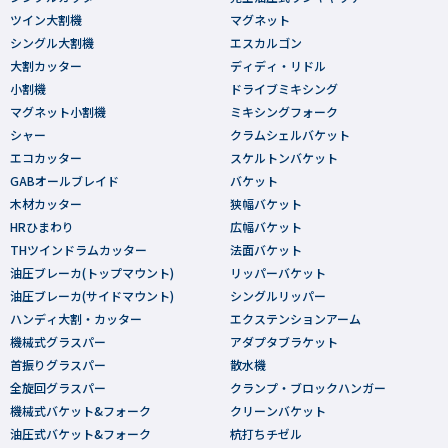
ツイン大割機
マグネット
シングル大割機
エスカルゴン
大割カッター
ディディ・リドル
小割機
ドライブミキシング
マグネット小割機
ミキシングフォーク
シャー
クラムシェルバケット
エコカッター
スケルトンバケット
GABオールブレイド
バケット
木材カッター
狭幅バケット
HRひまわり
広幅バケット
THツインドラムカッター
法面バケット
油圧ブレーカ(トップマウント)
リッパーバケット
油圧ブレーカ(サイドマウント)
シングルリッパー
ハンディ大割・カッター
エクステンションアーム
機械式グラスパー
アダプタブラケット
首振りグラスパー
散水機
全旋回グラスパー
クランプ・ブロックハンガー
機械式バケット&フォーク
クリーンバケット
油圧式バケット&フォーク
杭打ちチゼル