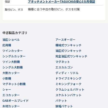
アタッチメントメーカーTAGUCHIの安心3カ月保証
保証
機種に合う中古の取付ピン、ボスを付属
取付ピン、ボス
中古製品カテゴリ
油圧ショベル
アースオーガー
応用機
機械式ワンキャッチ
ツインカッター
油圧式ワンキャッチ
シングルカッター
完全油圧式ワンキャッチ
ツイン大割機
マグネット
シングル大割機
エスカルゴン
大割カッター
ディディ・リドル
小割機
ドライブミキシング
マグネット小割機
ミキシングフォーク
シャー
クラムシェルバケット
エコカッター
スケルトンバケット
GABオールブレイド
バケット
木材カッター
狭幅バケット