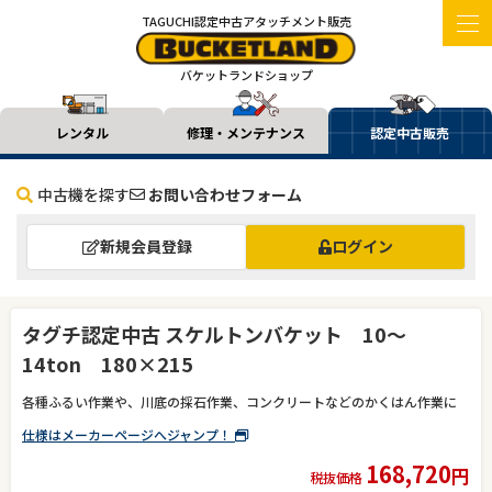
TAGUCHI認定中古アタッチメント販売
バケットランドショップ
レンタル
修理・メンテナンス
認定中古販売
中古機を探す
お問い合わせフォーム
新規会員登録
ログイン
タグチ認定中古 スケルトンバケット 10～
14ton 180×215
各種ふるい作業や、川底の採石作業、コンクリートなどのかくはん作業に
仕様はメーカーページへジャンプ！
168,720
円
税抜価格