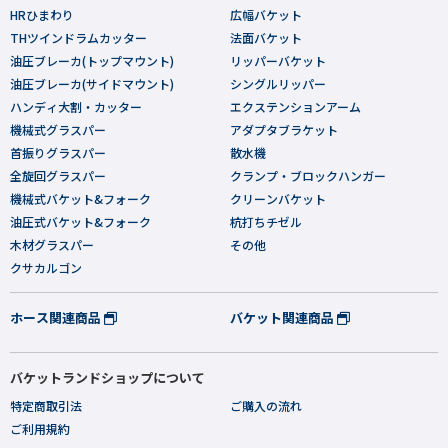
HRひまわり
広幅バケット
THツインドラムカッター
法面バケット
油圧ブレーカ(トップマウント)
リッパーバケット
油圧ブレーカ(サイドマウント)
シングルリッパー
ハンディ大割・カッター
エクステンションアーム
機械式グラスパー
アダプタブラケット
首振りグラスパー
散水機
全旋回グラスパー
クランプ・ブロックハンガー
機械式バケット&フォーク
クリーンバケット
油圧式バケット&フォーク
杭打ちチゼル
木材グラスパー
その他
クサカルゴン
ホース関連商品
バケット関連商品
バケットランドショップについて
特定商取引法
ご購入の流れ
ご利用規約