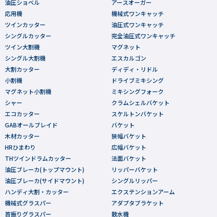
油圧ショベル
アースオーガー
応用機
機械式ワンキャッチ
ツインカッター
油圧式ワンキャッチ
シングルカッター
完全油圧式ワンキャッチ
ツイン大割機
マグネット
シングル大割機
エスカルゴン
大割カッター
ディディ・リドル
小割機
ドライブミキシング
マグネット小割機
ミキシングフォーク
シャー
クラムシェルバケット
エコカッター
スケルトンバケット
GABオールブレイド
バケット
木材カッター
狭幅バケット
HRひまわり
広幅バケット
THツインドラムカッター
法面バケット
油圧ブレーカ(トップマウント)
リッパーバケット
油圧ブレーカ(サイドマウント)
シングルリッパー
ハンディ大割・カッター
エクステンションアーム
機械式グラスパー
アダプタブラケット
首振りグラスパー
散水機