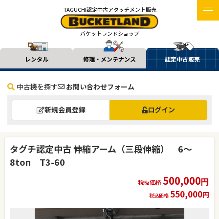
TAGUCHI認定中古アタッチメント販売
バケットランドショップ
レンタル
修理・メンテナンス
認定中古販売
中古機を探す
お問い合わせフォーム
新規会員登録
ログイン
タグチ認定中古 伸縮アーム（三段伸縮） 6～
8ton T3-60
500,000
円
税抜価格
550,000
円
税込価格