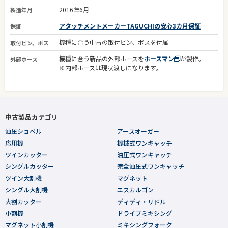
2016年6月
製造年月
アタッチメントメーカーTAGUCHIの安心3カ月保証
保証
機種に合う中古の取付ピン、ボスを付属
取付ピン、ボス
機種に合う新品の外部ホースを
ホースマン
が製作。
外部ホース
※内部ホースは現状渡しになります。
中古製品カテゴリ
油圧ショベル
アースオーガー
応用機
機械式ワンキャッチ
ツインカッター
油圧式ワンキャッチ
シングルカッター
完全油圧式ワンキャッチ
ツイン大割機
マグネット
シングル大割機
エスカルゴン
大割カッター
ディディ・リドル
小割機
ドライブミキシング
マグネット小割機
ミキシングフォーク