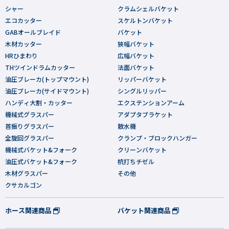
シャー
クラムシェルバケット
エコカッター
スケルトンバケット
GABオールブレイド
バケット
木材カッター
狭幅バケット
HRひまわり
広幅バケット
THツインドラムカッター
法面バケット
油圧ブレーカ(トップマウント)
リッパーバケット
油圧ブレーカ(サイドマウント)
シングルリッパー
ハンディ大割・カッター
エクステンションアーム
機械式グラスパー
アダプタブラケット
首振りグラスパー
散水機
全旋回グラスパー
クランプ・ブロックハンガー
機械式バケット&フォーク
クリーンバケット
油圧式バケット&フォーク
杭打ちチゼル
木材グラスパー
その他
クサカルゴン
ホース関連商品
バケット関連商品