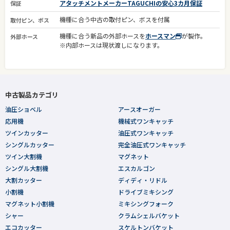
アタッチメントメーカーTAGUCHIの安心3カ月保証
保証
機種に合う中古の取付ピン、ボスを付属
取付ピン、ボス
機種に合う新品の外部ホースを
ホースマン
が製作。
外部ホース
※内部ホースは現状渡しになります。
中古製品カテゴリ
油圧ショベル
アースオーガー
応用機
機械式ワンキャッチ
ツインカッター
油圧式ワンキャッチ
シングルカッター
完全油圧式ワンキャッチ
ツイン大割機
マグネット
シングル大割機
エスカルゴン
大割カッター
ディディ・リドル
小割機
ドライブミキシング
マグネット小割機
ミキシングフォーク
シャー
クラムシェルバケット
エコカッター
スケルトンバケット