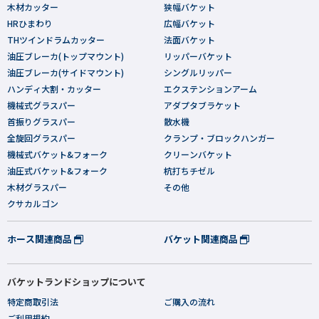
木材カッター
狭幅バケット
HRひまわり
広幅バケット
THツインドラムカッター
法面バケット
油圧ブレーカ(トップマウント)
リッパーバケット
油圧ブレーカ(サイドマウント)
シングルリッパー
ハンディ大割・カッター
エクステンションアーム
機械式グラスパー
アダプタブラケット
首振りグラスパー
散水機
全旋回グラスパー
クランプ・ブロックハンガー
機械式バケット&フォーク
クリーンバケット
油圧式バケット&フォーク
杭打ちチゼル
木材グラスパー
その他
クサカルゴン
ホース関連商品
バケット関連商品
バケットランドショップについて
特定商取引法
ご購入の流れ
ご利用規約