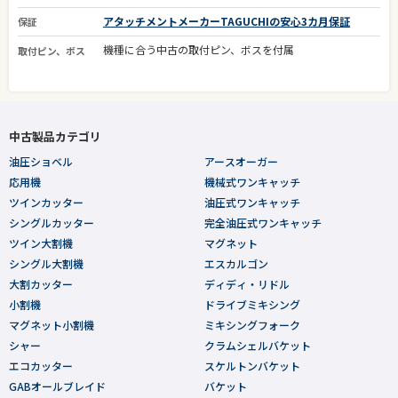
アタッチメントメーカーTAGUCHIの安心3カ月保証
保証
機種に合う中古の取付ピン、ボスを付属
取付ピン、ボス
中古製品カテゴリ
油圧ショベル
アースオーガー
応用機
機械式ワンキャッチ
ツインカッター
油圧式ワンキャッチ
シングルカッター
完全油圧式ワンキャッチ
ツイン大割機
マグネット
シングル大割機
エスカルゴン
大割カッター
ディディ・リドル
小割機
ドライブミキシング
マグネット小割機
ミキシングフォーク
シャー
クラムシェルバケット
エコカッター
スケルトンバケット
GABオールブレイド
バケット