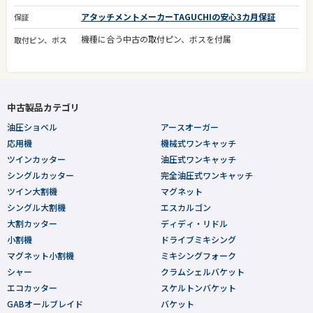
アタッチメントメーカーTAGUCHIの安心3カ月保証
保証
機種に合う中古の取付ピン、ボスを付属
取付ピン、ボス
中古製品カテゴリ
油圧ショベル
アースオーガー
応用機
機械式ワンキャッチ
ツインカッター
油圧式ワンキャッチ
シングルカッター
完全油圧式ワンキャッチ
ツイン大割機
マグネット
シングル大割機
エスカルゴン
大割カッター
ディディ・リドル
小割機
ドライブミキシング
マグネット小割機
ミキシングフォーク
シャー
クラムシェルバケット
エコカッター
スケルトンバケット
GABオールブレイド
バケット