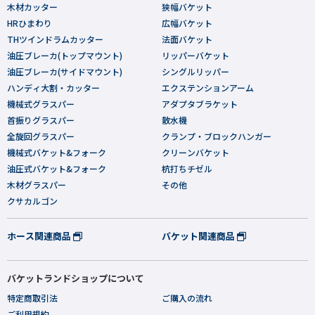
木材カッター
狭幅バケット
HRひまわり
広幅バケット
THツインドラムカッター
法面バケット
油圧ブレーカ(トップマウント)
リッパーバケット
油圧ブレーカ(サイドマウント)
シングルリッパー
ハンディ大割・カッター
エクステンションアーム
機械式グラスパー
アダプタブラケット
首振りグラスパー
散水機
全旋回グラスパー
クランプ・ブロックハンガー
機械式バケット&フォーク
クリーンバケット
油圧式バケット&フォーク
杭打ちチゼル
木材グラスパー
その他
クサカルゴン
ホース関連商品
バケット関連商品
バケットランドショップについて
特定商取引法
ご購入の流れ
ご利用規約