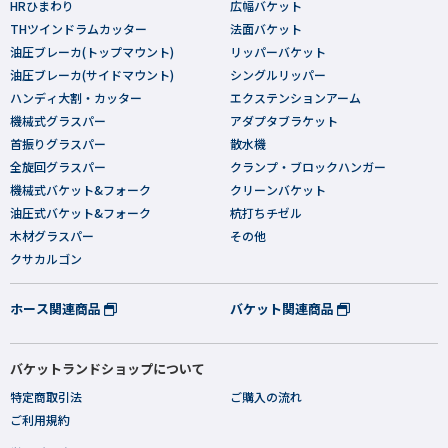
HRひまわり
広幅バケット
THツインドラムカッター
法面バケット
油圧ブレーカ(トップマウント)
リッパーバケット
油圧ブレーカ(サイドマウント)
シングルリッパー
ハンディ大割・カッター
エクステンションアーム
機械式グラスパー
アダプタブラケット
首振りグラスパー
散水機
全旋回グラスパー
クランプ・ブロックハンガー
機械式バケット&フォーク
クリーンバケット
油圧式バケット&フォーク
杭打ちチゼル
木材グラスパー
その他
クサカルゴン
ホース関連商品
バケット関連商品
バケットランドショップについて
特定商取引法
ご購入の流れ
ご利用規約