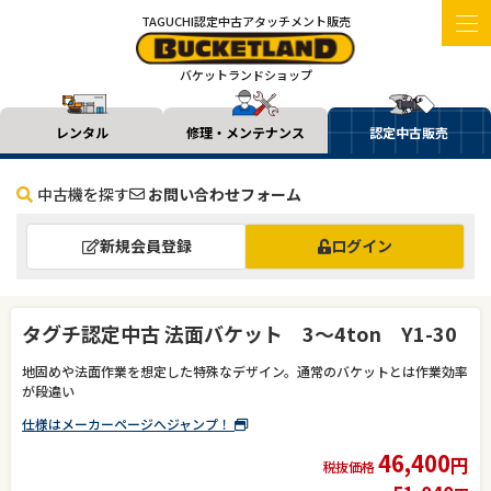
TAGUCHI認定中古アタッチメント販売
バケットランドショップ
レンタル
修理・メンテナンス
認定中古販売
中古機を探す
お問い合わせフォーム
新規会員登録
ログイン
タグチ認定中古 法面バケット 3～4ton Y1-30
地固めや法面作業を想定した特殊なデザイン。通常のバケットとは作業効率
が段違い
仕様はメーカーページへジャンプ！
46,400
円
税抜価格