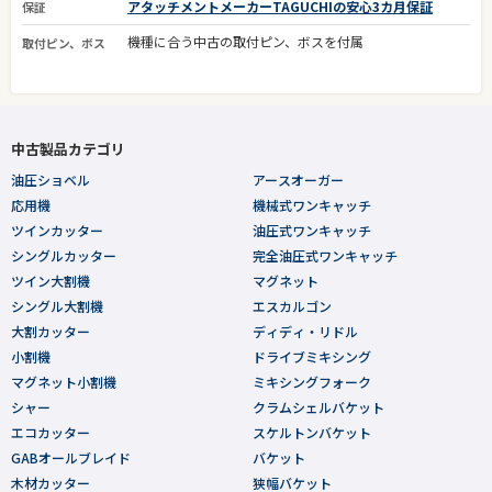
アタッチメントメーカーTAGUCHIの安心3カ月保証
保証
機種に合う中古の取付ピン、ボスを付属
取付ピン、ボス
中古製品カテゴリ
油圧ショベル
アースオーガー
応用機
機械式ワンキャッチ
ツインカッター
油圧式ワンキャッチ
シングルカッター
完全油圧式ワンキャッチ
ツイン大割機
マグネット
シングル大割機
エスカルゴン
大割カッター
ディディ・リドル
小割機
ドライブミキシング
マグネット小割機
ミキシングフォーク
シャー
クラムシェルバケット
エコカッター
スケルトンバケット
GABオールブレイド
バケット
木材カッター
狭幅バケット