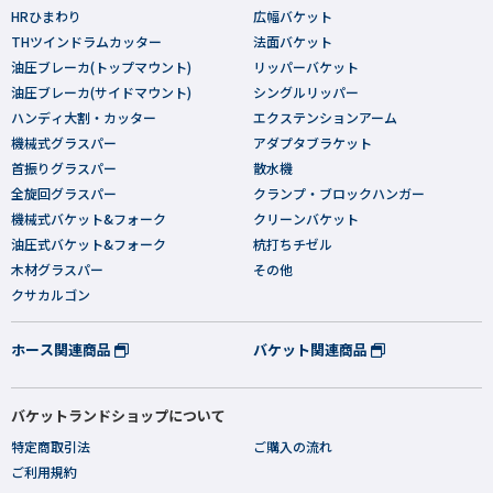
HRひまわり
広幅バケット
THツインドラムカッター
法面バケット
油圧ブレーカ(トップマウント)
リッパーバケット
油圧ブレーカ(サイドマウント)
シングルリッパー
ハンディ大割・カッター
エクステンションアーム
機械式グラスパー
アダプタブラケット
首振りグラスパー
散水機
全旋回グラスパー
クランプ・ブロックハンガー
機械式バケット&フォーク
クリーンバケット
油圧式バケット&フォーク
杭打ちチゼル
木材グラスパー
その他
クサカルゴン
ホース関連商品
バケット関連商品
バケットランドショップについて
特定商取引法
ご購入の流れ
ご利用規約