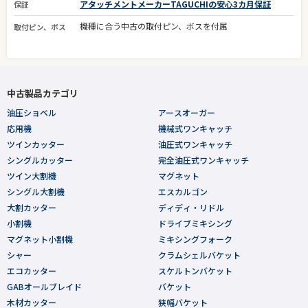
アタッチメントメーカーTAGUCHIの安心3カ月保証
保証
機種に合う中古の取付ピン、ボスを付属
取付ピン、ボス
中古製品カテゴリ
油圧ショベル
アースオーガー
応用機
機械式ワンキャッチ
ツインカッター
油圧式ワンキャッチ
シングルカッター
完全油圧式ワンキャッチ
ツイン大割機
マグネット
シングル大割機
エスカルゴン
大割カッター
ディディ・リドル
小割機
ドライブミキシング
マグネット小割機
ミキシングフォーク
シャー
クラムシェルバケット
エコカッター
スケルトンバケット
GABオールブレイド
バケット
木材カッター
狭幅バケット