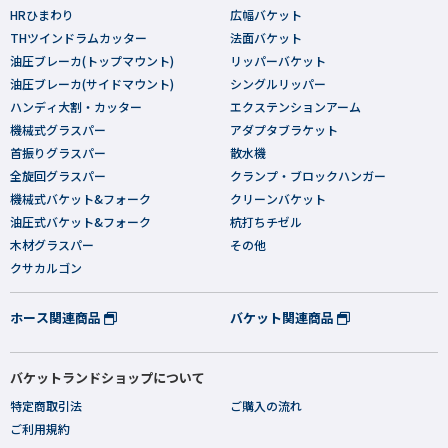
HRひまわり
広幅バケット
THツインドラムカッター
法面バケット
油圧ブレーカ(トップマウント)
リッパーバケット
油圧ブレーカ(サイドマウント)
シングルリッパー
ハンディ大割・カッター
エクステンションアーム
機械式グラスパー
アダプタブラケット
首振りグラスパー
散水機
全旋回グラスパー
クランプ・ブロックハンガー
機械式バケット&フォーク
クリーンバケット
油圧式バケット&フォーク
杭打ちチゼル
木材グラスパー
その他
クサカルゴン
ホース関連商品
バケット関連商品
バケットランドショップについて
特定商取引法
ご購入の流れ
ご利用規約